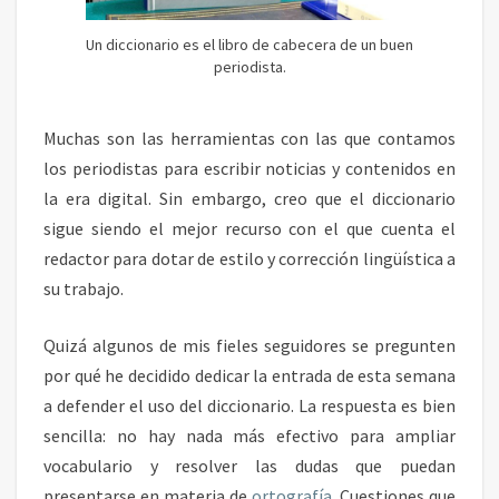
G
O
Un diccionario es el libro de cabecera de un buen
I
periodista.
N
S
E
Muchas son las herramientas con las que contamos
P
los periodistas para escribir noticias y contenidos en
A
la era digital. Sin embargo, creo que el diccionario
R
A
sigue siendo el mejor recurso con el que cuenta el
B
redactor para dotar de estilo y corrección lingüística a
L
su trabajo.
E
D
Quizá algunos de mis fieles seguidores se pregunten
E
L
por qué he decidido dedicar la entrada de esta semana
R
a defender el uso del diccionario. La respuesta es bien
E
sencilla: no hay nada más efectivo para ampliar
D
vocabulario y resolver las dudas que puedan
A
presentarse en materia de
ortografía
. Cuestiones que
C