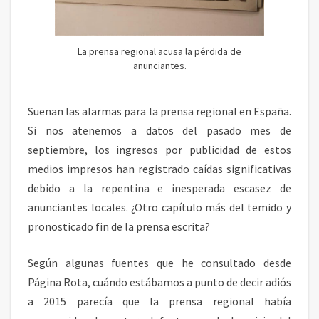
Y
L
A
La prensa regional acusa la pérdida de
C
anunciantes.
R
I
S
Suenan las alarmas para la prensa regional en España.
I
Si nos atenemos a datos del pasado mes de
S
septiembre, los ingresos por publicidad de estos
D
E
medios impresos han registrado caídas significativas
A
debido a la repentina e inesperada escasez de
N
anunciantes locales. ¿Otro capítulo más del temido y
U
pronosticado fin de la prensa escrita?
N
C
I
Según algunas fuentes que he consultado desde
A
Página Rota, cuándo estábamos a punto de decir adiós
N
a 2015 parecía que la prensa regional había
T