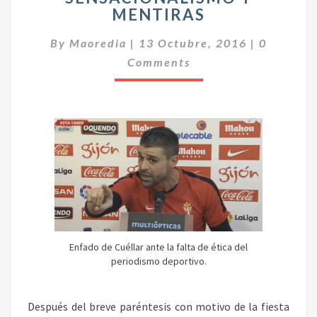
MENTIRAS
I
O
C
By
Maoredia
|
13 Octubre, 2016
|
0
D
O
I
Comments
M
S
E
N
M
T
O
A
D
R
I
E
O
P
S
O
R
T
I
V
O
Enfado de Cuéllar ante la falta de ética del
periodismo deportivo.
:
S
E
Después del breve paréntesis con motivo de la fiesta
N