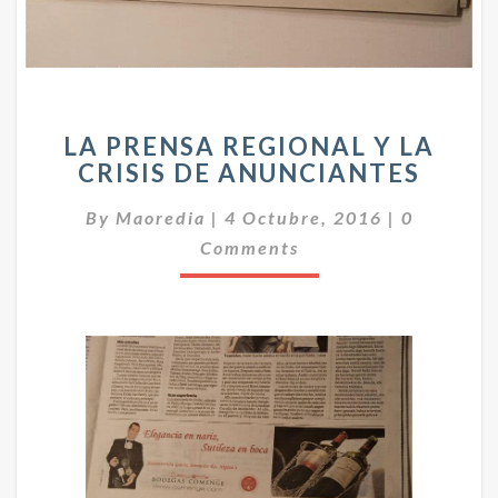
L
LA PRENSA REGIONAL Y LA
A
CRISIS DE ANUNCIANTES
P
R
C
By
Maoredia
|
4 Octubre, 2016
|
0
E
O
N
Comments
M
E
S
N
A
T
R
A
E
R
I
G
O
I
S
O
N
A
L