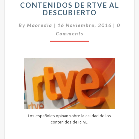
CONTENIDOS DE RTVE AL
C
DESCUBIERTO
A
L
C
By
Maoredia
|
16 Noviembre, 2016
|
0
I
O
D
Comments
M
A
E
N
D
T
D
A
E
R
I
L
O
O
S
S
C
O
N
T
E
Los españoles opinan sobre la calidad de los
N
contenidos de RTVE.
I
D