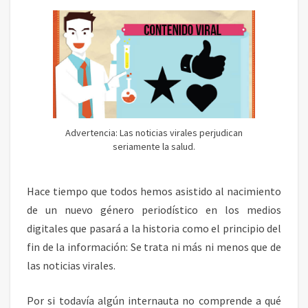
I
A
A
R
I
S
O
V
S
I
R
A
L
E
Advertencia: Las noticias virales perjudican
S
seriamente la salud.
I
N
F
Hace tiempo que todos hemos asistido al nacimiento
E
de un nuevo género periodístico en los medios
C
T
digitales que pasará a la historia como el principio del
A
fin de la información: Se trata ni más ni menos que de
N
las noticias virales.
E
L
Por si todavía algún internauta no comprende a qué
P