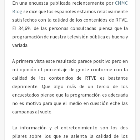
O
En una encuesta publicada recientemente por
CNMC
S
Blog
se dice que los españoles estamos relativamente
D
satisfechos con la calidad de los contenidos de RTVE.
E
El 34,6% de las personas consultadas piensa que la
R
programación de nuestra televisión pública es buena y
T
V
variada.
E
A
A primera vista este resultado parece positivo pero en
L
mi opinión el porcentaje de gente conforme con la
D
calidad de los contenidos de RTVE es bastante
E
S
deprimente. Que algo más de un tercio de los
C
encuestados piense que la programación es adecuada
U
no es motivo para que el medio en cuestión eche las
B
campanas al vuelo.
I
E
R
La información y el entretenimiento son los dos
T
pilares sobre los que se asienta la calidad de los
O