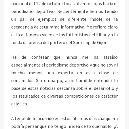
S
nacional del 12 de octubre toca volver los ojos hacia el
A
periodismo deportivo. Recientemente hemos tenido
C
un par de ejemplos de diferente índole de la
I
decadencia de esta rama informativa. Me refiero claro
O
está al famoso vídeo de los futbolistas del Eibar y a la
N
A
rueda de prensa del portero del Sporting de Gijón.
L
I
He de confesar que nunca me ha atraído
S
especialmente el periodismo deportivo y que no soy ni
M
mucho menos una experta en esta clase de
O
Y
contenidos. Sin embargo, a mi humilde entender la
M
base de estas noticias descansa sobre el desarrollo y
E
los resultados de diversas competiciones de carácter
N
atlético.
T
I
R
A tenor de lo ocurrido en estos últimos días cualquiera
A
podría pensar que no tengo ni idea de lo que hablo. ¿A