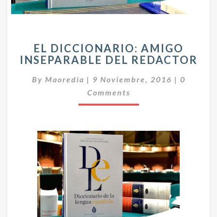
E
EL DICCIONARIO: AMIGO
L
INSEPARABLE DEL REDACTOR
D
I
C
By
Maoredia
|
9 Noviembre, 2016
|
0
C
O
C
Comments
M
E
I
N
O
T
N
A
A
R
I
R
O
I
S
O
:
A
M
I