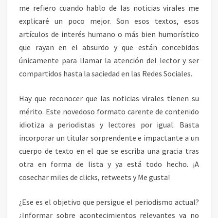
E
me refiero cuando hablo de las noticias virales me
R
explicaré un poco mejor. Son esos textos, esos
I
artículos de interés humano o más bien humorístico
O
que rayan en el absurdo y que están concebidos
D
únicamente para llamar la atención del lector y ser
I
S
compartidos hasta la saciedad en las Redes Sociales.
M
O
Hay que reconocer que las noticias virales tienen su
mérito. Este novedoso formato carente de contenido
idiotiza a periodistas y lectores por igual. Basta
incorporar un titular sorprendente e impactante a un
cuerpo de texto en el que se escriba una gracia tras
otra en forma de lista y ya está todo hecho. ¡A
cosechar miles de clicks, retweets y Me gusta!
¿Ese es el objetivo que persigue el periodismo actual?
¿Informar sobre acontecimientos relevantes ya no