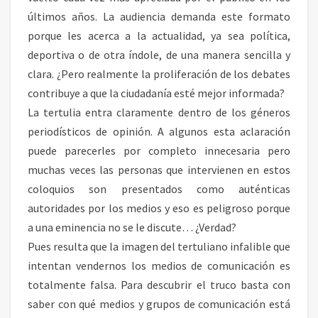
D
últimos años. La audiencia demanda este formato
E
porque les acerca a la actualidad, ya sea política,
B
A
deportiva o de otra índole, de una manera sencilla y
T
clara. ¿Pero realmente la proliferación de los debates
E
contribuye a que la ciudadanía esté mejor informada?
S
La tertulia entra claramente dentro de los géneros
M
periodísticos de opinión. A algunos esta aclaración
E
D
puede parecerles por completo innecesaria pero
I
muchas veces las personas que intervienen en estos
Á
coloquios son presentados como auténticas
T
autoridades por los medios y eso es peligroso porque
I
C
a una eminencia no se le discute… ¿Verdad?
O
Pues resulta que la imagen del tertuliano infalible que
S
intentan vendernos los medios de comunicación es
totalmente falsa. Para descubrir el truco basta con
saber con qué medios y grupos de comunicación está