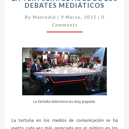
DEBATES MEDIÁTICOS
T
E
C
By
Maoredia
|
9 Marzo, 2015
|
0
R
O
T
Comments
M
E
U
N
L
T
I
A
A
R
I
:
O
E
S
L
A
U
G
E
D
La tertulia televisiva es muy popular.
E
L
O
La tertulia en los medios de comunicación se ha
S
vuelto cada vez más apreciada por el público en los