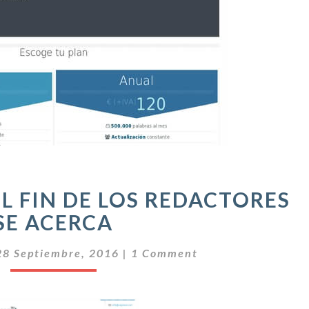
E
EL FIN DE LOS REDACTORES
S
SE ACERCA
P
I
C
N
28 Septiembre, 2016
|
1 Comment
O
N
M
E
E
N
R
T