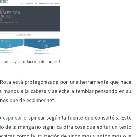
.
A
R
N
I
E
O
S
T
:
E
L
F
er.net… ¿La redacción del futuro?
I
N
Rota está protagonizada por una herramienta que hace
D
E
as manos a la cabeza y se eche a temblar pensando en su
L
enos que de espinner.net.
O
S
no
espinear
o spinear según la fuente que consultéis. Este
R
 de la manga no significa otra cosa que editar un texto
E
D
nicas como la utilización de sinónimos y antónimos o la