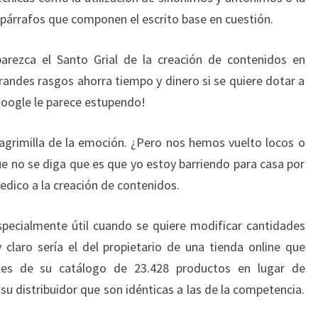
A
s párrafos que componen el escrito base en cuestión.
C
T
arezca el Santo Grial de la creación de contenidos en
O
grandes rasgos ahorra tiempo y dinero si se quiere dotar a
R
Google le parece estupendo!
E
S
S
agrimilla de la emoción. ¿Pero nos hemos vuelto locos o
E
ue no se diga que es que yo estoy barriendo para casa por
A
edico a la creación de contenidos.
C
E
specialmente útil cuando se quiere modificar cantidades
R
C
claro sería el del propietario de una tienda online que
A
nales de su catálogo de 23.428 productos en lugar de
su distribuidor que son idénticas a las de la competencia.