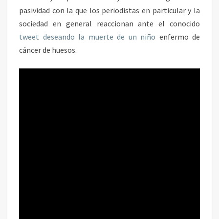
O
pasividad con la que los periodistas en particular y la
S
sociedad en general reaccionan ante el conocido
M
E
tweet deseando la muerte de un niño
enfermo de
D
cáncer de huesos.
I
O
S
:
E
L
T
W
E
E
T
S
O
B
R