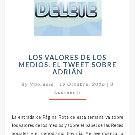
L
LOS VALORES DE LOS
O
MEDIOS: EL TWEET SOBRE
S
ADRIÁN
V
A
C
By
Maoredia
|
19 Octubre, 2016
|
0
L
O
O
Comments
M
R
E
N
E
T
S
A
La entrada de Página Rota de esta semana va sobre
D
R
I
E
los valores de los medios y sobre el papel de las Redes
O
L
Sociales y el periodismo hoy día. Me avergüenza la
S