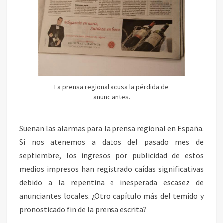
I
S
O
N
A
L
Y
L
A
La prensa regional acusa la pérdida de
C
anunciantes.
R
I
S
Suenan las alarmas para la prensa regional en España.
I
Si nos atenemos a datos del pasado mes de
S
septiembre, los ingresos por publicidad de estos
D
E
medios impresos han registrado caídas significativas
A
debido a la repentina e inesperada escasez de
N
anunciantes locales. ¿Otro capítulo más del temido y
U
pronosticado fin de la prensa escrita?
N
C