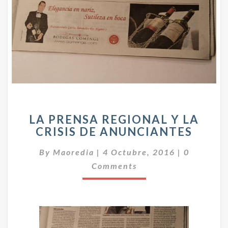
L
LA PRENSA REGIONAL Y LA
A
CRISIS DE ANUNCIANTES
P
R
C
By
Maoredia
|
4 Octubre, 2016
|
0
E
O
N
Comments
M
E
S
N
A
T
R
A
E
R
I
G
O