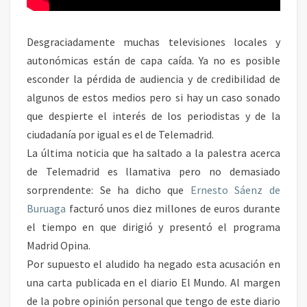
L
A
T
Desgraciadamente muchas televisiones locales y
E
autonómicas están de capa caída. Ya no es posible
L
E
esconder la pérdida de audiencia y de credibilidad de
V
algunos de estos medios pero si hay un caso sonado
I
que despierte el interés de los periodistas y de la
S
ciudadanía por igual es el de Telemadrid.
I
Ó
La última noticia que ha saltado a la palestra acerca
N
de Telemadrid es llamativa pero no demasiado
P
sorprendente: Se ha dicho que
Ernesto Sáenz de
Ú
Buruaga
facturó unos diez millones de euros durante
B
el tiempo en que dirigió y presentó el programa
L
I
Madrid Opina.
C
Por supuesto el aludido ha negado esta acusación en
A
una carta publicada en el diario El Mundo. Al margen
de la pobre opinión personal que tengo de este diario