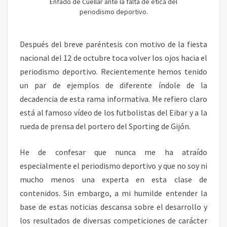
O
Enfado de Cuéllar ante la falta de ética del
periodismo deportivo.
:
S
E
Después del breve paréntesis con motivo de la fiesta
N
S
nacional del 12 de octubre toca volver los ojos hacia el
A
periodismo deportivo. Recientemente hemos tenido
C
un par de ejemplos de diferente índole de la
I
decadencia de esta rama informativa. Me refiero claro
O
está al famoso vídeo de los futbolistas del Eibar y a la
N
A
rueda de prensa del portero del Sporting de Gijón.
L
I
He de confesar que nunca me ha atraído
S
especialmente el periodismo deportivo y que no soy ni
M
mucho menos una experta en esta clase de
O
Y
contenidos. Sin embargo, a mi humilde entender la
M
base de estas noticias descansa sobre el desarrollo y
E
los resultados de diversas competiciones de carácter
N