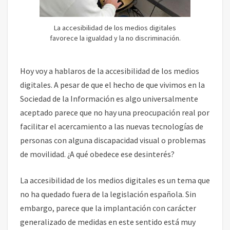
O
S
M
La accesibilidad de los medios digitales
E
favorece la igualdad y la no discriminación.
D
I
Hoy voy a hablaros de la accesibilidad de los medios
O
S
digitales. A pesar de que el hecho de que vivimos en la
D
Sociedad de la Información es algo universalmente
I
aceptado parece que no hay una preocupación real por
G
facilitar el acercamiento a las nuevas tecnologías de
I
T
personas con alguna discapacidad visual o problemas
A
de movilidad. ¿A qué obedece ese desinterés?
L
E
La accesibilidad de los medios digitales es un tema que
S
no ha quedado fuera de la legislación española. Sin
embargo, parece que la implantación con carácter
generalizado de medidas en este sentido está muy