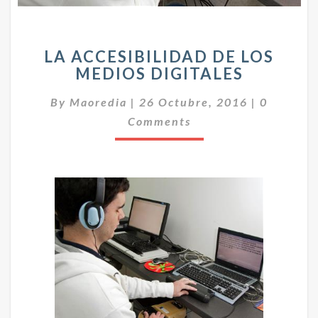
L
LA ACCESIBILIDAD DE LOS
A
MEDIOS DIGITALES
A
C
C
By
Maoredia
|
26 Octubre, 2016
|
0
C
O
E
Comments
M
E
S
N
I
T
B
A
I
R
I
L
O
I
S
D
A
D
D
E
L