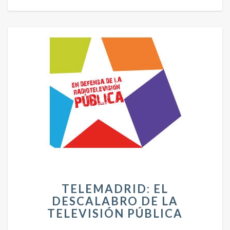
T
TELEMADRID: EL
E
DESCALABRO DE LA
L
TELEVISIÓN PÚBLICA
E
M