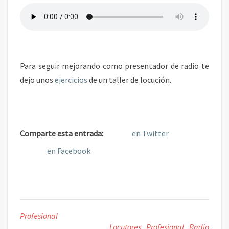
R
A
L
O
C
U
Para seguir mejorando como presentador de radio te
T
dejo unos
ejercicios
de un taller de locución.
O
R
E
S
Comparte esta entrada:
en Twitter
en Facebook
Profesional
Locutores
,
Profesional
,
Radio