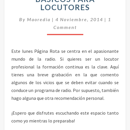
I
LOCUTORES
O
:
C
By
Maoredia
|
4 Noviembre, 2014
|
1
C
O
Comment
M
O
E
N
N
S
T
A
E
Este lunes Página Rota se centra en el apasionante
R
J
I
mundo de la radio. Si quieres ser un locutor
O
O
profesional la formación continua es la clave. Aquí
S
S
B
tienes una breve grabación en la que comento
Á
algunos de los vicios que se deben evitar cuando se
S
conduce un programa de radio. Por supuesto, también
I
hago alguna que otra recomendación personal.
C
O
S
¡Espero que disfrutes escuchando este espacio tanto
P
como yo mientras lo preparaba!
A